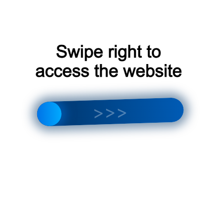
Инверторные технологии
: Эти технологии
позволяют кондиционеру регулировать свою
мощность в зависимости от потребностей
помещения, что приводит к экономии
электроэнергии и уменьшению шума.
Сенсоры температуры и влажности
: Эти
сенсоры помогают кондиционеру точно
контролировать температуру и влажность в
помещении, что приводит к более
комфортной среде.
Функции очистки воздуха
: Некоторые
кондиционеры оснащены функциями очистки
воздуха, такими как фильтры HEPA или
ионизаторы, которые помогают удалить из
воздуха пыль, бактерии и другие загрязнения.
Устойчивость к коррозии