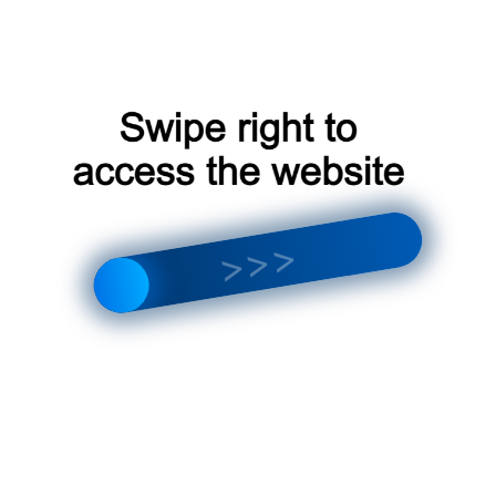
тся отличным выбором для тех, кто ценит комфорт,
 Благодаря своей высокой производительности, прост
новятся все более популярными среди жителей Химок и
эффективное решение для климат-контроля, сплит-сис
трения;
Поставка
климатического
 Климат в
оборудования в
мках
Химках