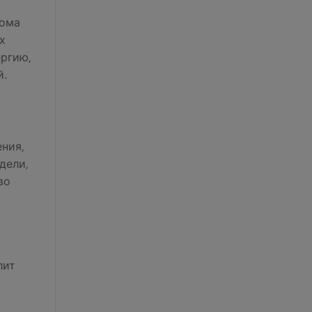
дома
х
ергию‚
й.
ния‚
дели‚
во
лит