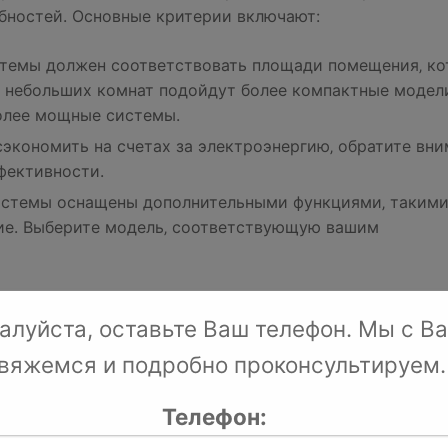
бностей. Основные критерии включают:
стемы должен соответствовать площади помещения‚ к
я небольших комнат подойдут более компактные модели
олее мощные системы.
 сэкономить на счетах за электроэнергию‚ обратите вн
фективности.
истемы оснащены дополнительными функциями‚ такими
ние. Выберите модель‚ соответствующую вашим
х
алуйста, оставьте Ваш телефон. Мы с В
вяжемся и подробно проконсультируем.
стемы Goldstar и обеспечить ее эффективную работу‚
Телефон: