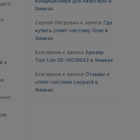
кондиционера для квартиры в
шего
Химках
 о
Сергей Петрович
к записи
Где
купить сплит-систему Gree в
Химках
Екатерина
к записи
Бризер
Tion Lite 00-10018643 в Химках
й к
Екатерина
к записи
Отзывы о
не
сплит-системе Leopard в
Химках
очно
ком