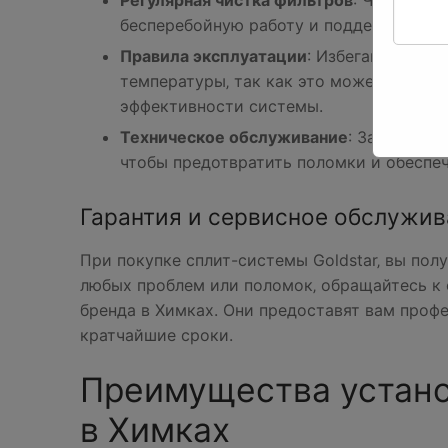
Регулярная чистка фильтров
: Чистите 
бесперебойную работу и поддерживать 
Правила эксплуатации
: Избегайте вкл
температуры‚ так как это может приве
эффективности системы.
Техническое обслуживание
: Запланиру
чтобы предотвратить поломки и обеспеч
Гарантия и сервисное обслужива
При покупке сплит-системы Goldstar‚ вы пол
любых проблем или поломок‚ обращайтесь к
бренда в Химках. Они предоставят вам проф
кратчайшие сроки.
Преимущества устано
в Химках