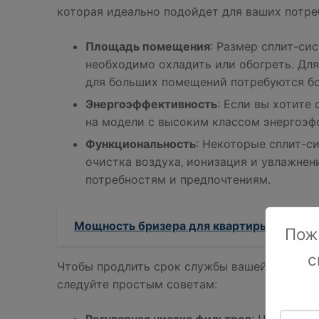
которая идеально подойдет для ваших потре
Площадь помещения
: Размер сплит-си
необходимо охладить или обогреть. Дл
для больших помещений потребуются б
Энергоэффективность
: Если вы хотите
на модели с высоким классом энергоэф
Функциональность
: Некоторые сплит-с
очистка воздуха‚ ионизация и увлажне
потребностям и предпочтениям.
Мощность бризера для квартиры в Химка
Пож
с
Чтобы продлить срок службы вашей сплит-си
следуйте простым советам: