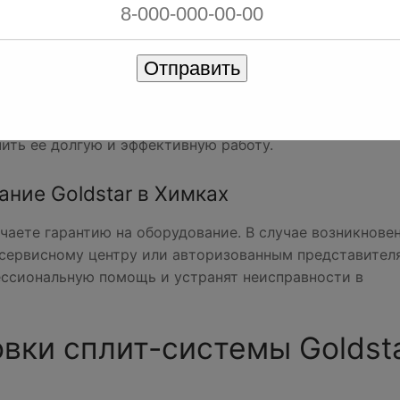
фильтры сплит-системы каждые 1-2 недели‚ чтобы обесп
качество воздуха в помещении.
ючения сплит-системы при слишком больших перепадах
Отправить
сти к увеличению расхода электроэнергии и снижению
йте регулярное техническое обслуживание сплит-систе
ить ее долгую и эффективную работу.
ние Goldstar в Химках
учаете гарантию на оборудование. В случае возникнове
 сервисному центру или авторизованным представител
ессиональную помощь и устранят неисправности в
вки сплит-системы Goldst