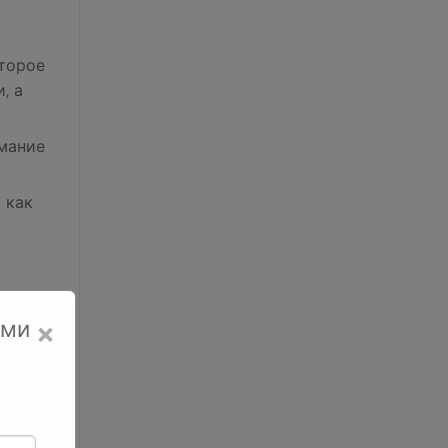
оторое
‚ а
имание
 как
ами
×