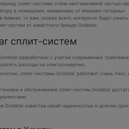
 период‚ сплит-системы стали неотъемлемой частью на
атуру в помещении‚ независимо от внешних погодных
 Химках‚ то вам‚ скорее всего‚ интересно будет узнать
т-систем от известного бренда Goldstar.
ar сплит-систем
Goldstar разработаны с учетом современных требовани
кратить расходы на электроэнергию.
нологии‚ сплит-системы Goldstar работают очень тихо‚ 
становка и обслуживание сплит-систем Goldstar достат
циалистами.
ия Goldstar известна своей надежностью и долгим сро