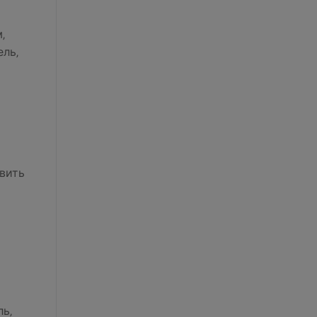
‚
ль‚
вить
ь‚