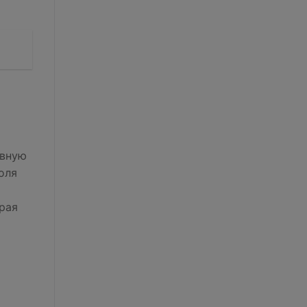
ивную
оля
рая